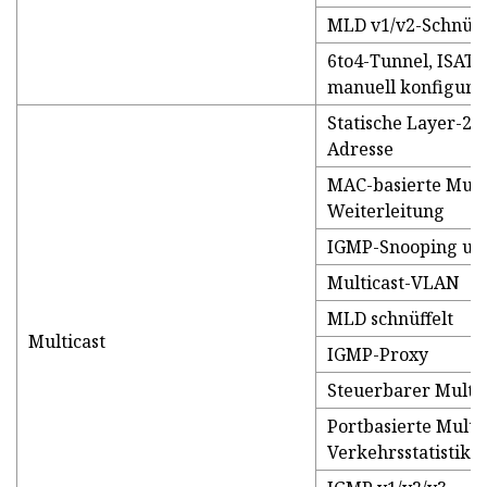
MLD v1/v2-Schnüff
6to4-Tunnel, ISAT
manuell konfiguri
Statische Layer-2-
Adresse
MAC-basierte Multi
Weiterleitung
IGMP-Snooping un
Multicast-VLAN
MLD schnüffelt
Multicast
IGMP-Proxy
Steuerbarer Multic
Portbasierte Multic
Verkehrsstatistike