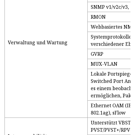
SNMP v1/v2c/v3,
RMON
Webbasiertes NMS
Systemprotokolle 
Verwaltung und Wartung
verschiedener Eb
GVRP
MUX-VLAN
Lokale Portspiege
Switched Port Anal
es einem beobacht
ermöglichen, Paket
Ethernet OAM (IEE
802.1ag), sFlow
Unterstützt VBST (
PVST/PVST+/RPVST