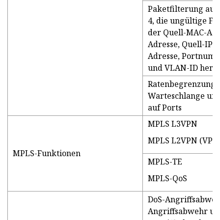
Paketfilterung auf 
4, die ungültige F
der Quell-MAC-Adr
Adresse, Quell-IP-A
Adresse, Portnumm
und VLAN-ID heraus
Ratenbegrenzung i
Warteschlange und
auf Ports
MPLS L3VPN
MPLS L2VPN (VPW
MPLS-Funktionen
MPLS-TE
MPLS-QoS
DoS-Angriffsabweh
Angriffsabwehr un