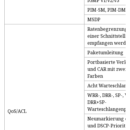
IGMP v1/v2/v3
PIM-SM, PIM-DM 
MSDP
Ratenbegrenzung f
einer Schnittstell
empfangen werde
Paketumleitung
Portbasierte Ver
und CAR mit zwei T
Farben
Acht Warteschlang
WRR-, DRR-, SP-, 
DRR+SP-
Warteschlangenpl
QoS/ACL
Neumarkierung der
und DSCP-Priorität