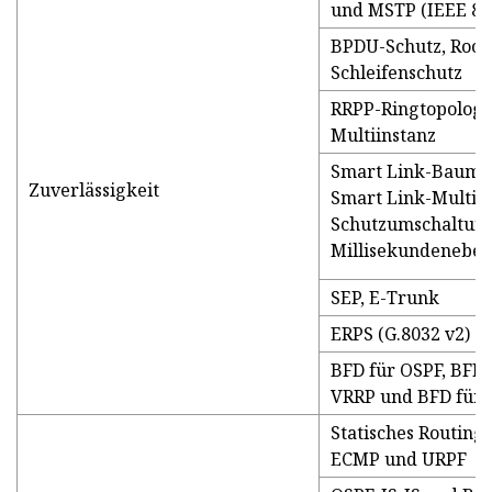
und MSTP (IEEE 80
BPDU-Schutz, Root
Schleifenschutz
RRPP-Ringtopologi
Multiinstanz
Smart Link-Baumt
Zuverlässigkeit
Smart Link-Multiin
Schutzumschaltung
Millisekundeneben
SEP, E-Trunk
ERPS (G.8032 v2)
BFD für OSPF, BFD f
VRRP und BFD für
Statisches Routing,
ECMP und URPF