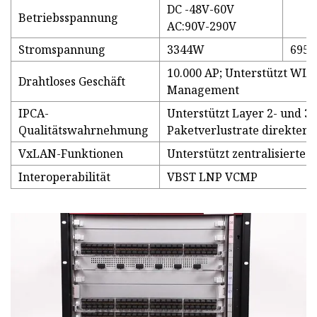
DC -48V-60V
Betriebsspannung
AC:90V-290V
Stromspannung
3344W
695
10.000 AP; Unterstützt WL
Drahtloses Geschäft
Management
IPCA-
Unterstützt Layer 2- und 3-
Qualitätswahrnehmung
Paketverlustrate direkter 
VxLAN-Funktionen
Unterstützt zentralisierte
Interoperabilität
VBST LNP VCMP