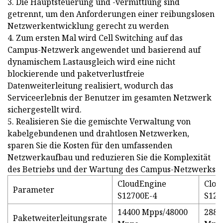
3. Die Hauptsteuerung und -vermittlung sind
getrennt, um den Anforderungen einer reibungslosen
Netzwerkentwicklung gerecht zu werden
4. Zum ersten Mal wird Cell Switching auf das
Campus-Netzwerk angewendet und basierend auf
dynamischem Lastausgleich wird eine nicht
blockierende und paketverlustfreie
Datenweiterleitung realisiert, wodurch das
Serviceerlebnis der Benutzer im gesamten Netzwerk
sichergestellt wird.
5. Realisieren Sie die gemischte Verwaltung von
kabelgebundenen und drahtlosen Netzwerken,
sparen Sie die Kosten für den umfassenden
Netzwerkaufbau und reduzieren Sie die Komplexität
des Betriebs und der Wartung des Campus-Netzwerks
CloudEngine
Clou
Parameter
S12700E-4
S127
14400 Mpps/48000
2880
Paketweiterleitungsrate