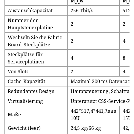
Mpps
Mpp
Austauschkapazität
256 Tbit/s
512 T
Nummer der
2
2
Hauptsteuerplatine
Wechseln Sie die Fabric-
2
4
Board-Steckplätze
Steckplätze für
4
8
Serviceplatinen
Von Slots
2
4
Cache-Kapazität
Maximal 200 ms Datencache
Redundantes Design
Hauptsteuerung, Schalttafel
Virtualisierung
Unterstützt CSS-Service-Po
442*517,4*441,7mm
442*
Maße
10U
15U
Gewicht (leer)
24,5 kg/66 kg
42,5