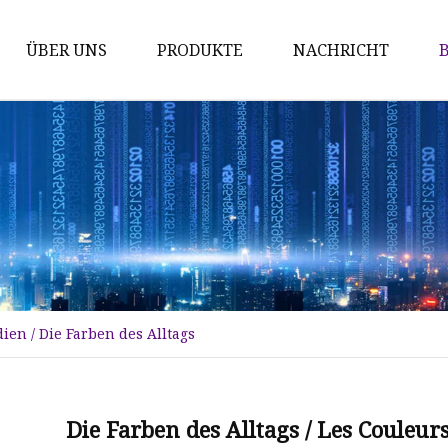
ÜBER UNS
PRODUKTE
NACHRICHT
GalNAc
IPhos-Serie
LNP-Serie
RDC-Serie
Fortgeschrittene
PEG-Derivate
ien / Die Farben des Alltags
Wirkstoff
PEGs
ADC-Linker
Die Farben des Alltags / Les Couleur