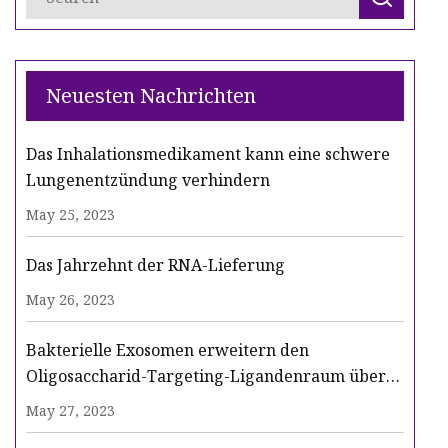
Neuesten Nachrichten
Das Inhalationsmedikament kann eine schwere
Lungenentzündung verhindern
May 25, 2023
Das Jahrzehnt der RNA-Lieferung
May 26, 2023
Bakterielle Exosomen erweitern den
Oligosaccharid-Targeting-Ligandenraum über
das GalNAc-Video hinaus
May 27, 2023