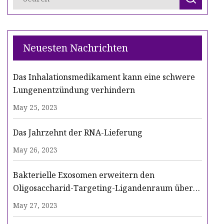
Neuesten Nachrichten
Das Inhalationsmedikament kann eine schwere
Lungenentzündung verhindern
May 25, 2023
Das Jahrzehnt der RNA-Lieferung
May 26, 2023
Bakterielle Exosomen erweitern den
Oligosaccharid-Targeting-Ligandenraum über
das GalNAc-Video hinaus
May 27, 2023