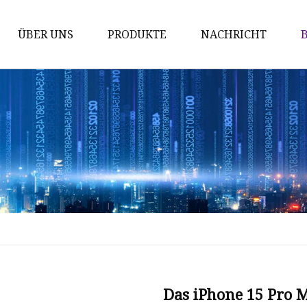
ÜBER UNS
PRODUKTE
NACHRICHT
GalNAc
IPhos-Serie
LNP-Serie
RDC-Serie
Fortgeschrittene
PEG-Derivate
Wirkstoff
PEGs
ADC-Linker
Das iPhone 15 Pro M