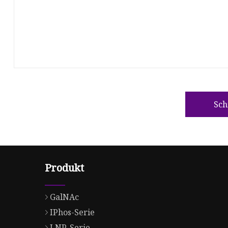
Sch
Produkt
GalNAc
IPhos-Serie
LNP-Serie